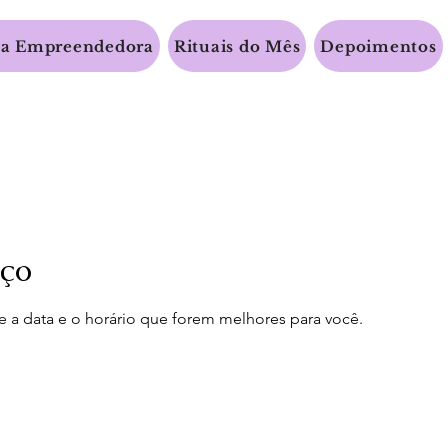
a Empreendedora
Rituais do Mês
Depoimentos
iço
e a data e o horário que forem melhores para você.