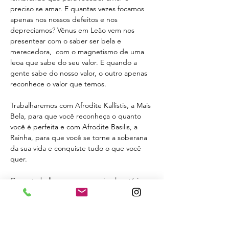
preciso se amar. E quantas vezes focamos 
apenas nos nossos defeitos e nos 
depreciamos? Vênus em Leão vem nos 
presentear com o saber ser bela e 
merecedora,  com o magnetismo de uma 
leoa que sabe do seu valor. E quando a 
gente sabe do nosso valor, o outro apenas 
reconhece o valor que temos.
Trabalharemos com Afrodite Kallistis, a Mais 
Bela, para que você reconheça o quanto 
você é perfeita e com Afrodite Basilis, a 
Rainha, para que você se torne a soberana 
da sua vida e conquiste tudo o que você 
quer.
Como trabalhamos com magia planetária, o 
ritual começará na hora de Vênus e 
terminará antes da hora de Saturno. O 
Ritual será realizado…