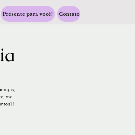
Presente para você!
Contato
ia
amigas,
xa, me
untos?!