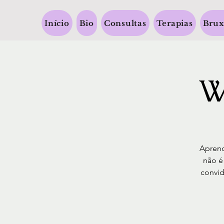
Início
Bio
Consultas
Terapias
Brux
W
Aprend
não é
convid