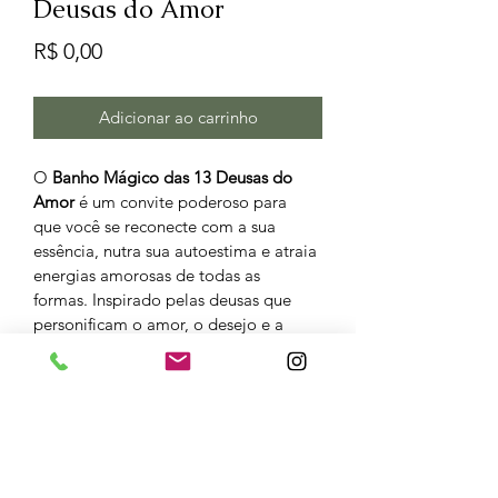
Deusas do Amor
Preço
R$ 0,00
Adicionar ao carrinho
O 
Banho Mágico das 13 Deusas do 
Amor
 é um convite poderoso para 
que você se reconecte com a sua 
essência, nutra sua autoestima e atraia 
energias amorosas de todas as 
formas. Inspirado pelas deusas que 
personificam o amor, o desejo e a 
harmonia, este banho une 
ingredientes naturais carregados de 
significados espirituais e propriedades 
mágicas.
Cada ingrediente escolhido é uma 
homenagem a uma deusa, trazendo 
suas bênçãos para despertar 