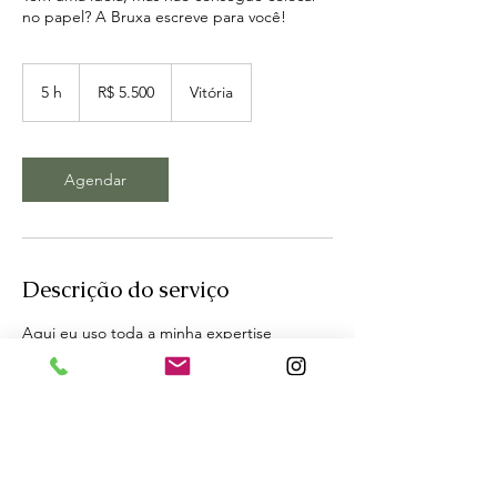
no papel? A Bruxa escreve para você!
5.500
Reais
5 h
5
R$ 5.500
Vitória
brasileiros
h
Agendar
Descrição do serviço
Aqui eu uso toda a minha expertise
adquirida em anos trabalhando com
planejamento estratégico para transformar
seu sonho num projeto - com todas as
etapas, tarefas, cronograma e valores
descritos - para que assim, você consiga
realizá-lo.