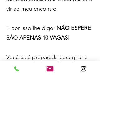
vir ao meu encontro.
E por isso lhe digo:
NÃO ESPERE!
SÃO APENAS 10 VAGAS!
Você está preparada para girar a
roda da fortuna a teu favor e
mudar de vida?
Treinamento em
Tarot - muito
mais que um